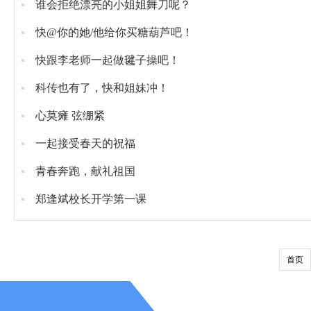
谁会拒绝漂亮的小姐姐舞刀呢？
快@你的她/他给你买糖葫芦吧！
快跟李老师一起做毽子操吧！
科传也有了，快和姐妹冲！
心莫瘫 弦绷紧
一起接受春天的祝福
青春奔跑，献礼祖国
郑逢斌校长开学第一课
首页