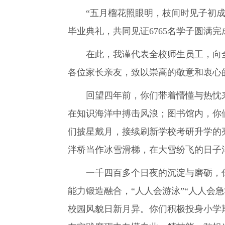
“五月榴花照眼明，枝间时见子初成”
毕业典礼，共同见证6765名学子圆满
在此，我谨代表全校师生员工，向全
各位家长亲友，致以崇高的敬意和衷心
回望四年前，你们带着懵懂与热忱来
在知识海洋中搏击风浪；图书馆内，你
们披星戴月，接续刷新学校考研升学的
泮桥当作冰雪滑梯，在大雪纷飞的日子
一千四百多个日夜的沉淀与磨砺，你们
能力锻造融合，“人人会游泳”“人人会
校园风貌日新月异。你们积极投身小学