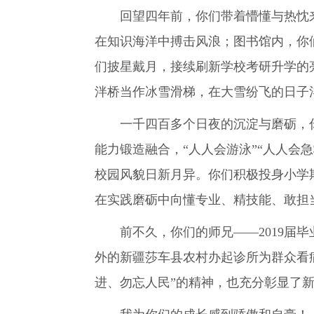
回望四年前，你们带着懵懂与热忱来
在知识海洋中搏击风浪；图书馆内，你
们披星戴月，接续刷新学校考研升学的
泮桥当作冰雪滑梯，在大雪纷飞的日子
一千四百多个日夜的沉淀与磨砺，你们
能力锻造融合，“人人会游泳”“人人会
校园风貌日新月异。你们积极投身小学
在实践磨砺中向懂专业、精技能、敢担
前不久，你们的师兄——2019届毕
外的新疆莎车县农村办起诊所为群众看
进、勿忘人民”的精神，也充分彰显了