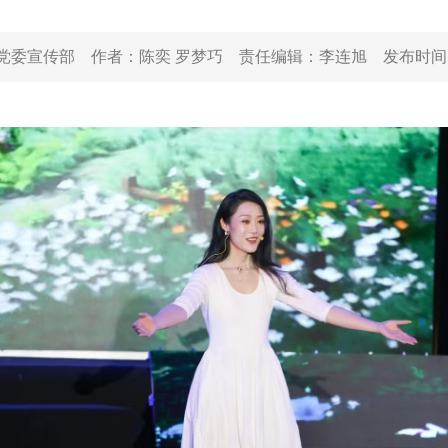
党委宣传部
作者：
陈奕 罗梦巧
责任编辑：
李连旭
发布时间