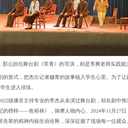
那么担任舞台剧《常青》的导演，则是李爽老师实践能
剧的形式，把杰出记者穆青的故事植入学生心里。为了让
着学生进入排练
。
22级播音主持专业的李杰从未演过舞台剧，却在剧中饰
记的榜样——焦裕禄》，揣摩人物内心
。2024年11月
等先辈的精神内核生动诠释，深深征服了现场每一位观众