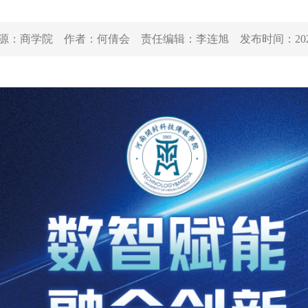
源：
商学院
作者：
何倩会
责任编辑：
李连旭
发布时间：
20