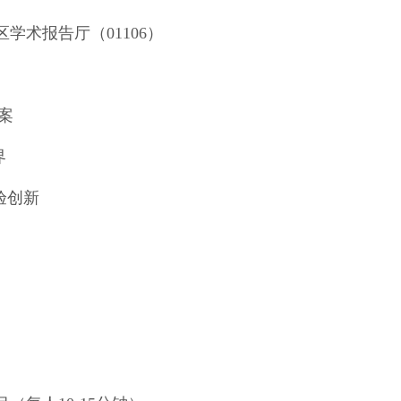
术报告厅（01106）
案
界
验创新