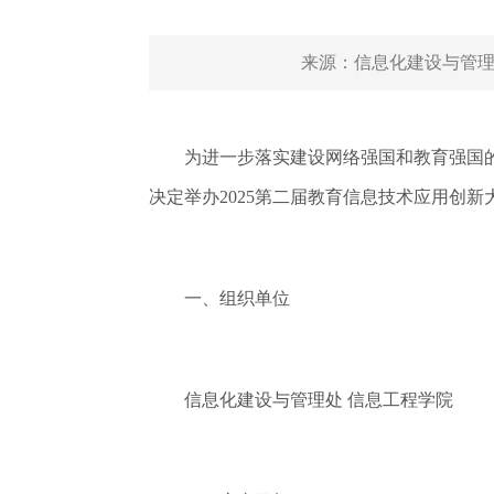
来源：
信息化建设与管理
为进一步落实建设网络强国和教育强国的
决定举办2025第二届教育信息技术应用创
一、组织单位
信息化建设与管理处 信息工程学院