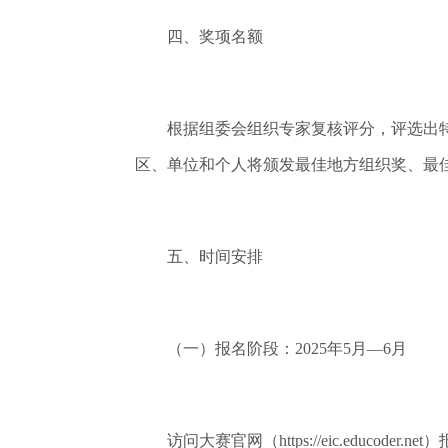
四、奖项名额
根据组委会组织专家复核评分，评选出特
区、单位和个人将颁发最佳地方组织奖、最
五、时间安排
（一）报名阶段：2025年5月—6月
访问大赛官网（https://eic.educoder.net