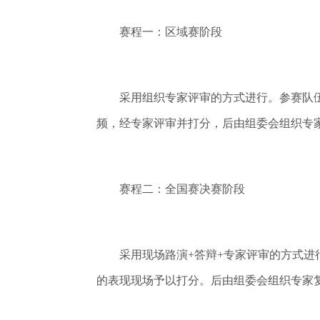
赛程一：区域赛阶段
采用组织专家评审的方式进行。参赛队伍
频，经专家评审并打分，后由组委会组织专
赛程二：全国赛决赛阶段
采用现场路演+答辩+专家评审的方式进行
的表现现场予以打分。后由组委会组织专家