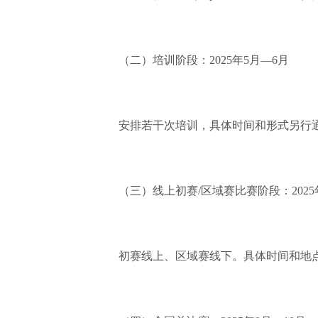
（二）培训阶段：2025年5月—6月
安排若干次培训，具体时间和形式另行
（三）线上初赛/区域赛比赛阶段：2025
初赛线上、区域赛线下。具体时间和地点