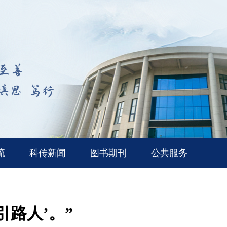
流
科传新闻
图书期刊
公共服务
路人’。”