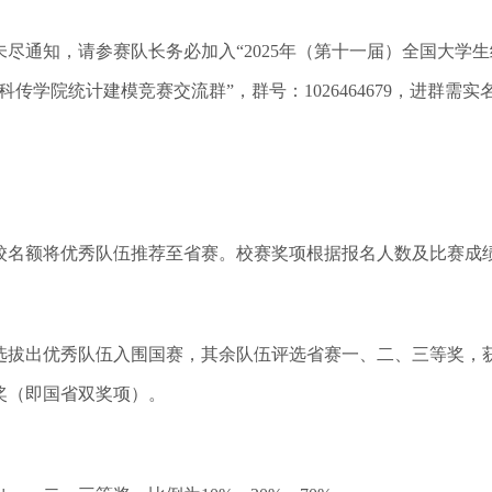
知，请参赛队长务必加入“2025年（第十一届）全国大学生
2025科传学院统计建模竞赛交流群”，群号：1026464679，进
名额将优秀队伍推荐至省赛。校赛奖项根据报名人数及比赛成
优秀队伍入围国赛，其余队伍评选省赛一、二、三等奖，获奖比
奖（即国省双奖项）。