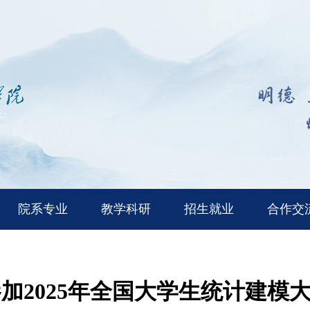
院系专业
教学科研
招生就业
合作交
加2025年全国大学生统计建模