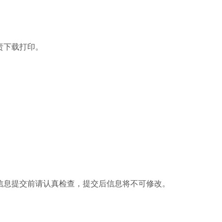
责下载打印。
信息提交前请认真检查，提交后信息将不可修改。