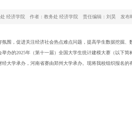
处 经济学院
作者：
教务处 经济学院
责任编辑：
刘昊
发布
氛围，促进关注经济社会热点难点问题，提高学生数据挖掘、数
举办的2025年（第十一届）全国大学生统计建模大赛（以下简
财经大学承办，河南省赛由郑州大学承办。现将我校组织报名的