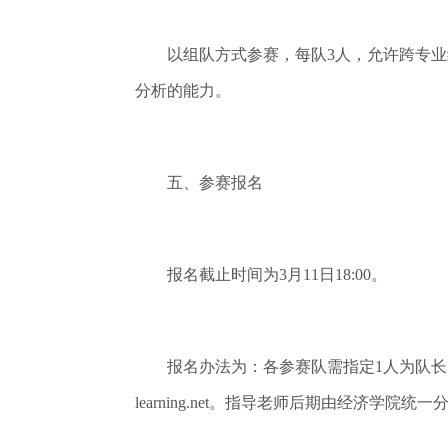
以组队方式参赛，每队3人，允许跨专业组
分析的能力。
五、参赛报名
报名截止时间为3月11日18:00。
报名办法为：各参赛队需指定1人为队长，登录
learning.net。指导老师后期由经济学