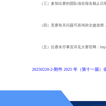
（三）参加比赛的团队须在报名截止日期
（四）竞赛有关问题可咨询孙文婕老师，qq：2
（五）比赛未尽事宜详见大赛官网：http://tjjmds.
20250220-2-附件 2025 年（第十