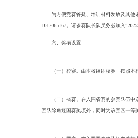
为方便竞赛答疑、培训材料发放及其他未尽通
1017065167。请参赛队长队员务必加入“
六、奖项设置
（一）校赛。由本校组织校赛，按照本校
（二）省赛。在入围省赛的参赛队伍中选拔出
赛队除角逐国赛奖项外，同时为该赛区一等