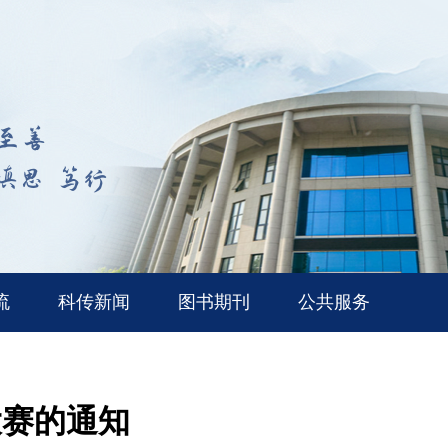
流
科传新闻
图书期刊
公共服务
大赛的通知