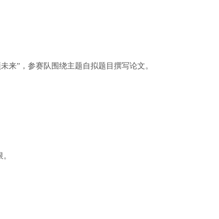
未来”，参赛队围绕主题自拟题目撰写论文。
限。