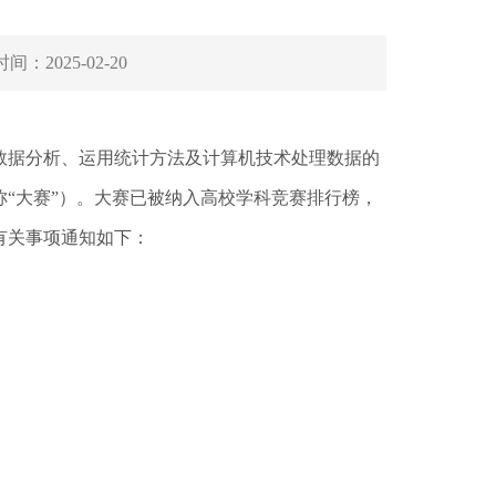
时间：
2025-02-20
据分析、运用统计方法及计算机技术处理数据的
称“大赛”）。大赛已被纳入高校学科竞赛排行榜，
有关事项通知如下：