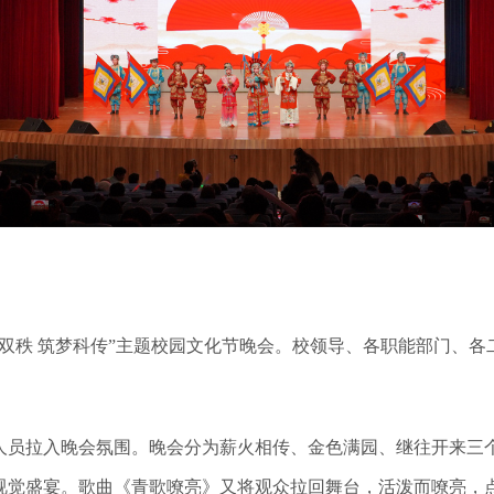
双秩 筑梦科传”主题校园文化节晚会。校领导、各职能部门、
员拉入晚会氛围。晚会分为薪火相传、金色满园、继往开来三个
视觉盛宴。歌曲《青歌嘹亮》又将观众拉回舞台，活泼而嘹亮，