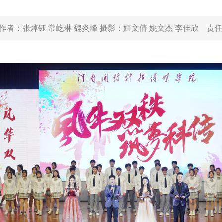
作者：
张焯钰 常屹琳 魏炎峰 摄影：姬文倩 姚文杰 李佳欣
责