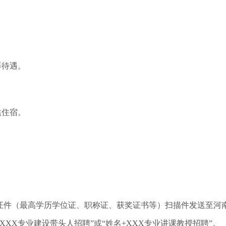
等待遇。
供住宿。
件（最高学历学位证、职称证、获奖证书等）扫描件发送至河南
“姓名+XXX专业建设带头人招聘”或“姓名+XXX专业讲课教授招聘”。