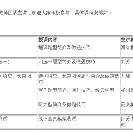
教师团队主讲，欢迎大家积极参与，具体课程安排如下：
授课内容
主讲
翻译题型简介及做题技巧
潘红
选一）
四选一题型简介及做题技巧
刘芳
词填空、长篇阅
选词填空、长篇阅读题型简介及做题技
孔瑞
巧
写作题型简介、写作技巧、经典句型
杨国
听力型简介及做题技巧
高文
测试
线下全真模拟测试
部分
师