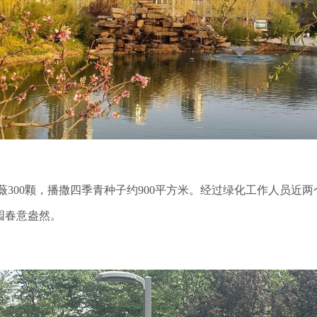
300颗，播撒四季青种子约900平方米。经过绿化工作人员近两
园春意盎然。