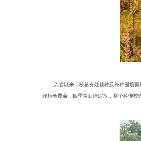
入春以来，校总务处栽种及补种围墙蔷薇
绿植全覆盖。四季青新绿绽放，整个科传校