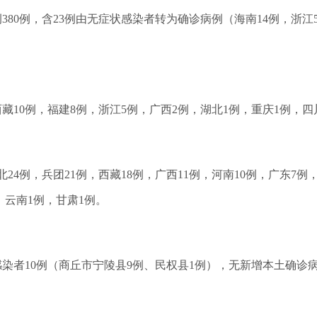
例380例，含23例由无症状感染者转为确诊病例（海南14例，浙
，西藏10例，福建8例，浙江5例，广西2例，湖北1例，重庆1例，四
湖北24例，兵团21例，西藏18例，广西11例，河南10例，广东7
，云南1例，甘肃1例。
状感染者10例（商丘市宁陵县9例、民权县1例），无新增本土确诊