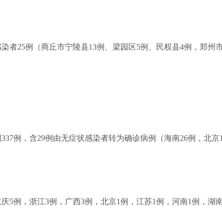
状感染者25例（商丘市宁陵县13例、梁园区5例、民权县4例，郑
例337例，含29例由无症状感染者转为确诊病例（海南26例，北
，重庆5例，浙江3例，广西3例，北京1例，江苏1例，河南1例，湖