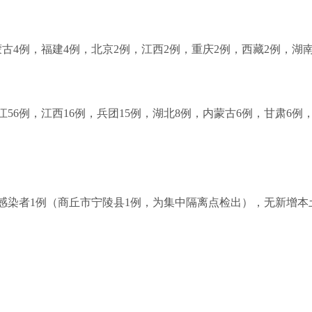
内蒙古4例，福建4例，北京2例，江西2例，重庆2例，西藏2例，湖
浙江56例，江西16例，兵团15例，湖北8例，内蒙古6例，甘肃6
症状感染者1例（商丘市宁陵县1例，为集中隔离点检出），无新增