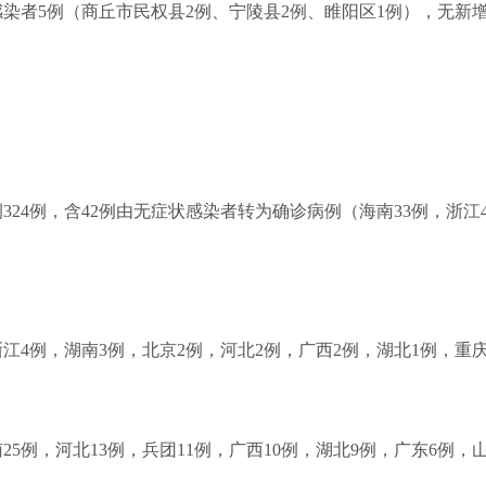
状感染者5例（商丘市民权县2例、宁陵县2例、睢阳区1例），无
例324例，含42例由无症状感染者转为确诊病例（海南33例，浙
，浙江4例，湖南3例，北京2例，河北2例，广西2例，湖北1例，重
南25例，河北13例，兵团11例，广西10例，湖北9例，广东6例