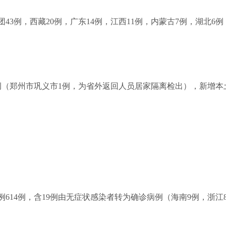
兵团43例，西藏20例，广东14例，江西11例，内蒙古7例，湖北6
例1例（郑州市巩义市1例，为省外返回人员居家隔离检出），新增
病例614例，含19例由无症状感染者转为确诊病例（海南9例，浙