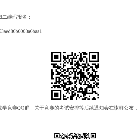
或扫二维码报名：
e63aed80b0008a6baa1
数学竞赛QQ群，关于竞赛的考试安排等后续通知会在该群公布