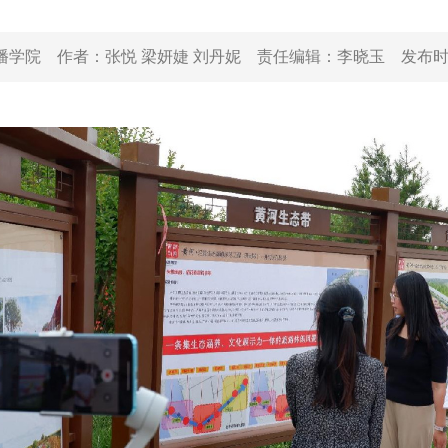
播学院
作者：
张悦 梁妍婕 刘丹妮
责任编辑：
李晓玉
发布