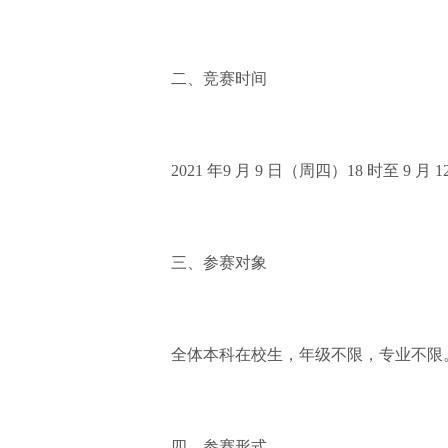
二、竞赛时间
2021 年9 月 9 日（周四）18 时至 9 月
三、参赛对象
全体本科在校生，年级不限，专业不限
四、参赛形式