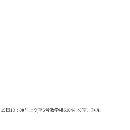
月15日18：00
前上交至
5号教学楼5104
办公室。联系