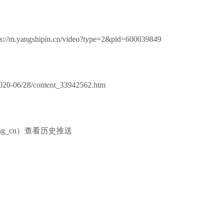
gshipin.cn/video?type=2&pid=600039849
20-06/28/content_33942562.htm
ang_cn）查看历史推送