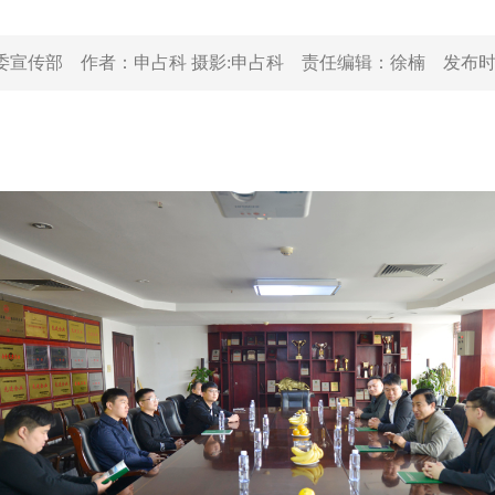
委宣传部
作者：
申占科 摄影:申占科
责任编辑：
徐楠
发布