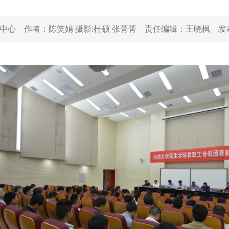
中心
作者：
陈笑娟 摄影:杜硕 张菁菁
责任编辑：
王晓枫
发