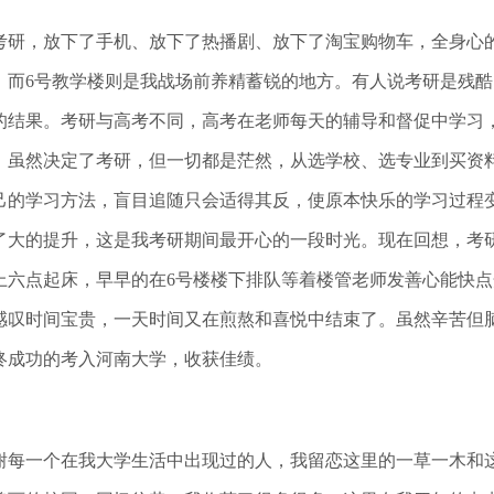
研，放下了手机、放下了热播剧、放下了淘宝购物车，全身心的
，而6号教学楼则是我战场前养精蓄锐的地方。有人说考研是残
的结果。考研与高考不同，高考在老师每天的辅导和督促中学习
。虽然决定了考研，但一切都是茫然，从选学校、选专业到买资
己的学习方法，盲目追随只会适得其反，使原本快乐的学习过程
了大的提升，这是我考研期间最开心的一段时光。现在回想，考
上六点起床，早早的在6号楼楼下排队等着楼管老师发善心能快
感叹时间宝贵，一天时间又在煎熬和喜悦中结束了。虽然辛苦但
终成功的考入河南大学，收获佳绩。
每一个在我大学生活中出现过的人，我留恋这里的一草一木和这