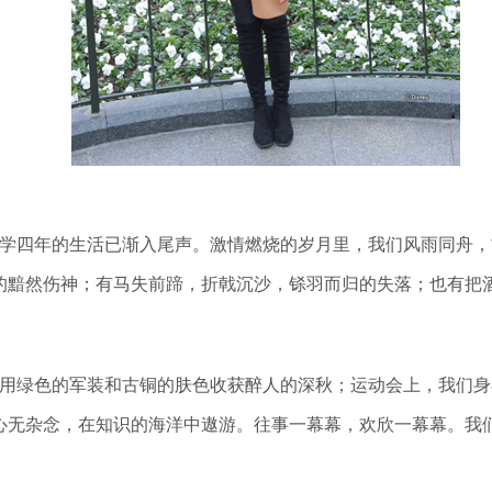
学四年的生活已渐入尾声。激情燃烧的岁月里，我们风雨同舟，
的黯然伤神；有马失前蹄，折戟沉沙，铩羽而归的失落；也有把
用绿色的军装和古铜的肤色收获醉人的深秋；运动会上，我们身
心无杂念，在知识的海洋中遨游。往事一幕幕，欢欣一幕幕。我