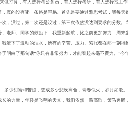
来做打算，有人选择考公务员，有人选择考研，有人选择找工作
道，真的没有哪一条路是容易。首先是要通过雅思考试，我每天
一次，没过，第二次还是没过，第三次依然没达到要求的分数。
母、老师、同学的鼓励下，我重新起航，比之前更加努力，周末
，我流下了激动的泪水，所有的辛苦、压力、紧张都在那一刻得
终于明白了那句话“你只有非常努力，才能看起来毫不费力。”今
，多少甜蜜和苦涩，变成多少悲欢离合，青春似火，岁月如歌。
成长的力量，年轻是飞翔的天堂，我们依然一路高歌，策马奔腾