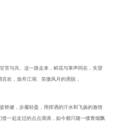
甘苦与共。这一路走来，鲜花与掌声同在，失望
酒言欢，放舟江湖、笑傲风月的洒脱，
姿矫健，步履轻盈，用挥洒的汗水和飞扬的激情
们曾一起走过的点点滴滴，如今都只随一缕青烟飘