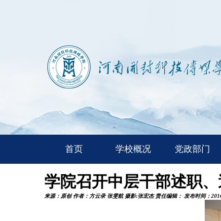
首页
学校概况
党政部门
学院召开中层干部述职、
来源：
原创
作者：
方云录 张雯航 摄影:张宏杰
责任编辑：
发布时间：
201