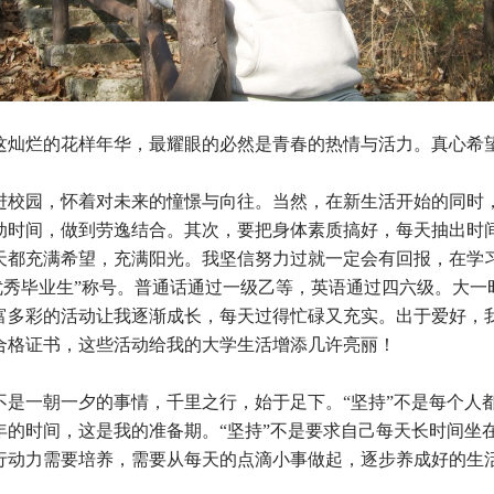
灿烂的花样年华，最耀眼的必然是青春的热情与活力。真心希
校园，怀着对未来的憧憬与向往。当然，在新生活开始的同时
动时间，做到劳逸结合。其次，要把身体素质搞好，每天抽出时
天都充满希望，充满阳光。我坚信努力过就一定会有回报，在学
“优秀毕业生”称号。普通话通过一级乙等，英语通过四六级。大
富多彩的活动让我逐渐成长，每天过得忙碌又充实。出于爱好，
合格证书，这些活动给我的大学生活增添几许亮丽！
是一朝一夕的事情，千里之行，始于足下。“坚持”不是每个人
年的时间，这是我的准备期。“坚持”不是要求自己每天长时间坐
行动力需要培养，需要从每天的点滴小事做起，逐步养成好的生