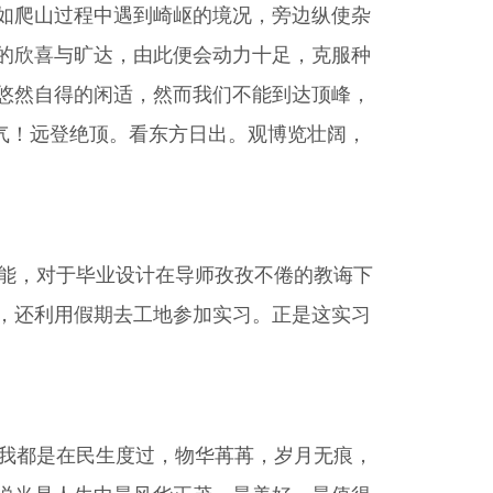
如爬山过程中遇到崎岖的境况，旁边纵使杂
的欣喜与旷达，由此便会动力十足，克服种
悠然自得的闲适，然而我们不能到达顶峰，
豪气！远登绝顶。看东方日出。观博览壮阔，
能，对于毕业设计在导师孜孜不倦的教诲下
，还利用假期去工地参加实习。正是这实习
我都是在民生度过，物华苒苒，岁月无痕，