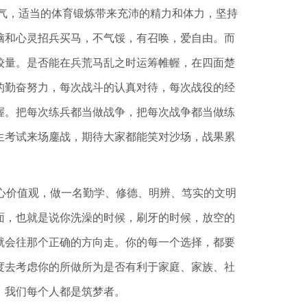
气，适当的体育锻炼带来充沛的精力和体力，坚持
脑和心灵招兵买马，不气馁，有召唤，爱自由。而
较量。是否能在兵荒马乱之时运筹帷幄，在四面楚
的勤奋努力，每次战斗的认真对待，每次战役的经
握。把每次练兵都当做战争，把每次战争都当做练
生考试来场鏖战，期待大家都能笑对沙场，战果累
心价值观，做一名勤学、修德、明辨、笃实的文明
面，也就是说你洗澡的时候，刷牙的时候，放空的
就会往那个正确的方向走。你的每一个选择，都要
度去考虑你的所做所为是否有利于家庭、家族、社
，我们每个人都是筑梦者。