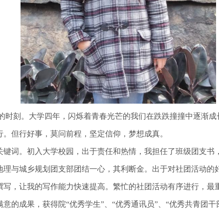
的时刻。大学四年，闪烁着青春光芒的我们在跌跌撞撞中逐渐成
行。但行好事，莫问前程，坚定信仰，梦想成真。
关键词。初入大学校园，出于责任和热情，我担任了班级团支书
文地理与城乡规划团支部团结一心，其利断金。出于对社团活动
撰写，让我的写作能力快速提高。繁忙的社团活动有序进行，最
意的成果，获得院“优秀学生”、“优秀通讯员”、“优秀共青团干