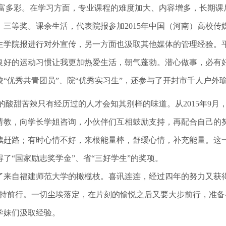
富多彩。在学习方面，专业课程的难度加大、内容增多，长期课
三等奖。课余生活，代表院报参加2015年中国（河南）高校
生学院报进行对外宣传，另一方面也汲取其他媒体的管理经验。
良好的运动习惯让我更加热爱生活，朝气蓬勃。潜心做事，必有
“优秀共青团员”、院“优秀实习生”，还参与了开封市千人户外
的酸甜苦辣只有经历过的人才会知其别样的味道。从2015年9月
请教，向学长学姐咨询，小伙伴们互相鼓励支持，再配合自己的
续赶路；有时心情不好，来根能量棒，舒缓心情，补充能量。这
了“国家励志奖学金”、省“三好学生”的奖项。
来自福建师范大学的橄榄枝。喜讯连连，经过四年的努力又获得
坚持前行。一切尘埃落定，在片刻的愉悦之后又要大步前行，准
学妹们汲取经验。