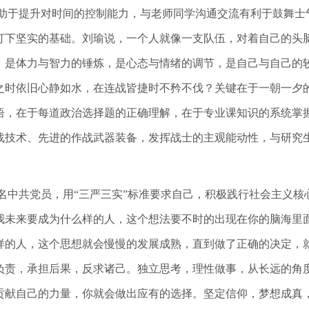
助于提升对时间的控制能力，与老师同学沟通交流有利于鼓舞士
打下坚实的基础。刘瑜说，一个人就像一支队伍，对着自己的头
，是体力与智力的锤炼，是心态与情绪的调节，是自己与自己的
之时依旧心静如水，在连战皆捷时不矜不伐？关键在于一朝一夕
悟，在于每道政治选择题的正确理解，在于专业课知识的系统掌
战技术、先进的作战武器装备，发挥战士的主观能动性，与研究
名中共党员，用“三严三实”标准要求自己，积极践行社会主义核
我未来要成为什么样的人，这个想法要不时的出现在你的脑海里
样的人，这个思想就会慢慢的发展成熟，直到做了正确的决定，
负责，承担后果，反求诸己。独立思考，理性做事，从长远的角
贡献自己的力量，你就会做出应有的选择。坚定信仰，梦想成真