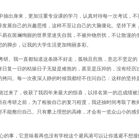
中抽出身来，更加注重专业课的学习，认真对待每一次考试，不
养发展自己的兴趣思维，这样不至让自己的大脑僵化。坚持下来，
不易在斑斓绚丽的世界里迷失自我，不被外物所扰，不让散漫的
想的脚步，让我的大学生活更加绚丽多彩。
考研。我一直都知道这条路不好走，孤独且煎熬，意志不坚定的
样日复一日的枯燥日子无疑是难熬的，甚至是压抑的，没有经历
的拷问。每一次夜深人静的时候我都经不住问自己：这样的坚持
熬过来了，收获了我四年来最大的惊喜，以排名第一的总成绩被
而在考研之前，为了检验自己的复习程度，我还抽时间考取了教
对不能敷衍自己。只有攀上理想的高峰，才会有一览众山小的感
到舒心的事，它意味着再也没有学校这个避风港可以让你逃避不想