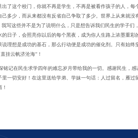
旦出了这个校门，你就不再是学生，不再是被看作孩子的人，每
自己多少，而从来都没有反省自己争取了多少。世界上从来就没有
力。我写这些并不是为了说明什么，只是想告诉我们民生的学子们
水的日子，会照亮你以后的每个黑夜，成为你人生路上浓墨重彩
果说理想是成功的基石，那么行动便是成功的催化剂。只有始终
，直挂云帆济沧海”！
深铭记在民生求学四年的难忘岁月带给我的一切。感谢民生，感
子里一切安好！在这里送给学弟、学妹一句话：人过留名，雁过
西！