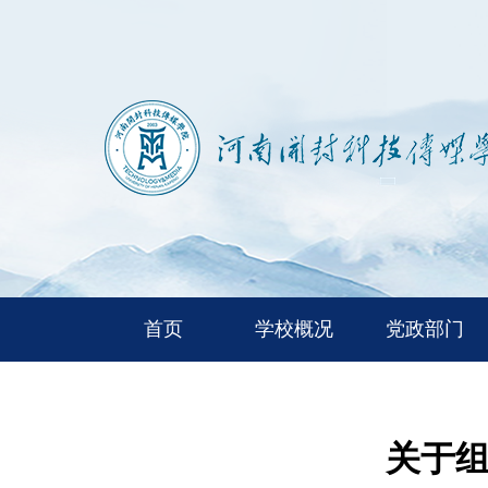
首页
学校概况
党政部门
关于