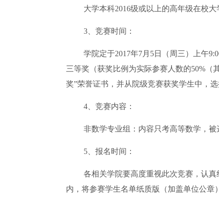
大学本科2016级或以上的高年级在
3、竞赛时间：
学院定于2017年7月5日（周三）上午9
三等奖（获奖比例为实际参赛人数的50%（其
奖”荣誉证书，并从院级竞赛获奖学生中，
4、竞赛内容：
非数学专业组：内容只考高等数学，被选
5、报名时间：
各相关学院要高度重视此次竞赛，认真组
内，将参赛学生名单纸质版（加盖单位公章）统一报